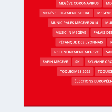
MEGÈVE CORONAVIRUS
MEG
MEGÈVE LOGEMENT SOCIAL
MEGÈVE
MUNICIPALES MEGÈVE 2014
MUN
MUSIC IN MEGÈVE
PALAIS DE
PÉTANQUE DES LYONNAIS
RECONFINEMENT MEGEVE
SAI
SAPIN MEGEVE
SKI
SYLVIANE GRO
TOQUICIMES 2023
TOQUIC
ÉLECTIONS EUROPÉEN