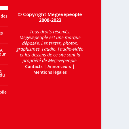
© Copyright Megevepeople
 des
2000-2023
Tous droits réservés.
es
Megevepeople est une marque
déposée. Les textes, photos,
graphismes, l'audio, l'audio-vidéo
 A
our
et les dessins de ce site sont la
propriété de Megevepeople.
|
|
Contacts
Annonceurs
e
Mentions légales
 du
bile