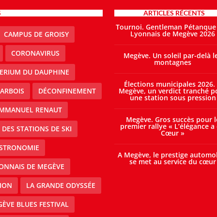
S
ARTICLES RÉCENTS
Tournoi. Gentleman Pétanque
Lyonnais de Megève 2026
CAMPUS DE GROISY
CORONAVIRUS
Megève. Un soleil par-delà l
montagnes
TERIUM DU DAUPHINE
Élections municipales 2026.
ARBOIS
DÉCONFINEMENT
Megève, un verdict tranché p
une station sous pression
MMANUEL RENAUT
Megève. Gros succès pour l
premier rallye « L’élégance a
DES STATIONS DE SKI
Cœur »
STRONOMIE
A Megève, le prestige automo
se met au service du cœur
ONNAIS DE MEGÈVE
ION
LA GRANDE ODYSSÉE
ÈVE BLUES FESTIVAL