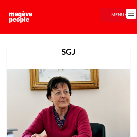
MENU :
SGJ