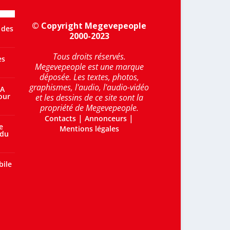
© Copyright Megevepeople
 des
2000-2023
Tous droits réservés.
es
Megevepeople est une marque
déposée. Les textes, photos,
graphismes, l'audio, l'audio-vidéo
 A
our
et les dessins de ce site sont la
propriété de Megevepeople.
|
|
Contacts
Annonceurs
e
Mentions légales
 du
bile