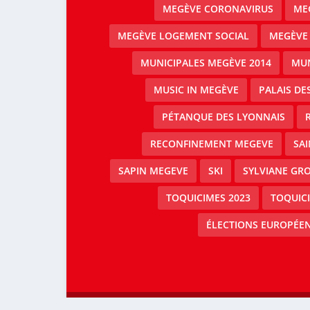
MEGÈVE CORONAVIRUS
MEG
MEGÈVE LOGEMENT SOCIAL
MEGÈVE
MUNICIPALES MEGÈVE 2014
MUN
MUSIC IN MEGÈVE
PALAIS DE
PÉTANQUE DES LYONNAIS
RECONFINEMENT MEGEVE
SAI
SAPIN MEGEVE
SKI
SYLVIANE GRO
TOQUICIMES 2023
TOQUIC
ÉLECTIONS EUROPÉEN