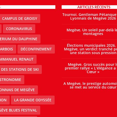
S
ARTICLES RÉCENTS
Tournoi. Gentleman Pétanque
Lyonnais de Megève 2026
CAMPUS DE GROISY
CORONAVIRUS
Megève. Un soleil par-delà l
montagnes
TERIUM DU DAUPHINE
Élections municipales 2026.
ARBOIS
DÉCONFINEMENT
Megève, un verdict tranché p
une station sous pression
MMANUEL RENAUT
Megève. Gros succès pour l
premier rallye « L’élégance a
DES STATIONS DE SKI
Cœur »
STRONOMIE
A Megève, le prestige automo
se met au service du cœur
ONNAIS DE MEGÈVE
ION
LA GRANDE ODYSSÉE
ÈVE BLUES FESTIVAL