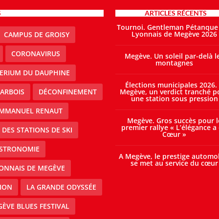
S
ARTICLES RÉCENTS
Tournoi. Gentleman Pétanque
Lyonnais de Megève 2026
CAMPUS DE GROISY
CORONAVIRUS
Megève. Un soleil par-delà l
montagnes
TERIUM DU DAUPHINE
Élections municipales 2026.
ARBOIS
DÉCONFINEMENT
Megève, un verdict tranché p
une station sous pression
MMANUEL RENAUT
Megève. Gros succès pour l
premier rallye « L’élégance a
DES STATIONS DE SKI
Cœur »
STRONOMIE
A Megève, le prestige automo
se met au service du cœur
ONNAIS DE MEGÈVE
ION
LA GRANDE ODYSSÉE
ÈVE BLUES FESTIVAL