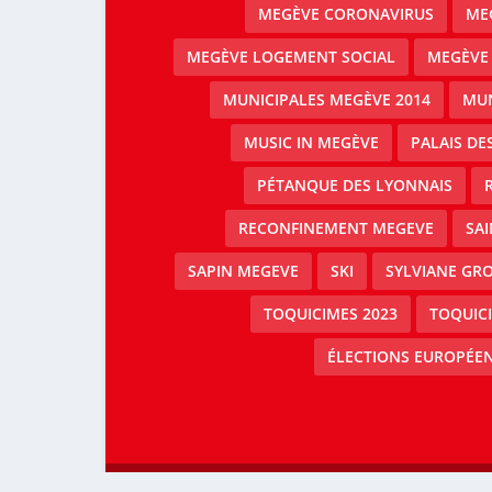
MEGÈVE CORONAVIRUS
MEG
MEGÈVE LOGEMENT SOCIAL
MEGÈVE
MUNICIPALES MEGÈVE 2014
MUN
MUSIC IN MEGÈVE
PALAIS DE
PÉTANQUE DES LYONNAIS
RECONFINEMENT MEGEVE
SAI
SAPIN MEGEVE
SKI
SYLVIANE GRO
TOQUICIMES 2023
TOQUIC
ÉLECTIONS EUROPÉEN