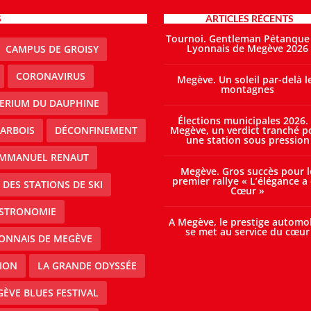
S
ARTICLES RÉCENTS
Tournoi. Gentleman Pétanque
Lyonnais de Megève 2026
CAMPUS DE GROISY
CORONAVIRUS
Megève. Un soleil par-delà l
montagnes
TERIUM DU DAUPHINE
Élections municipales 2026.
ARBOIS
DÉCONFINEMENT
Megève, un verdict tranché p
une station sous pression
MMANUEL RENAUT
Megève. Gros succès pour l
premier rallye « L’élégance a
DES STATIONS DE SKI
Cœur »
STRONOMIE
A Megève, le prestige automo
se met au service du cœur
ONNAIS DE MEGÈVE
ION
LA GRANDE ODYSSÉE
ÈVE BLUES FESTIVAL