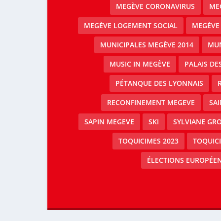
MEGÈVE CORONAVIRUS
MEG
MEGÈVE LOGEMENT SOCIAL
MEGÈVE
MUNICIPALES MEGÈVE 2014
MUN
MUSIC IN MEGÈVE
PALAIS DE
PÉTANQUE DES LYONNAIS
RECONFINEMENT MEGEVE
SAI
SAPIN MEGEVE
SKI
SYLVIANE GRO
TOQUICIMES 2023
TOQUIC
ÉLECTIONS EUROPÉEN