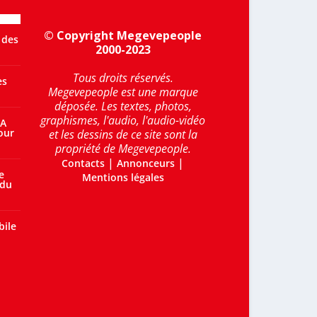
© Copyright Megevepeople
 des
2000-2023
Tous droits réservés.
es
Megevepeople est une marque
déposée. Les textes, photos,
graphismes, l'audio, l'audio-vidéo
 A
our
et les dessins de ce site sont la
propriété de Megevepeople.
|
|
Contacts
Annonceurs
e
Mentions légales
 du
bile