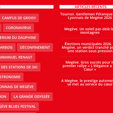
S
ARTICLES RÉCENTS
Tournoi. Gentleman Pétanque
Lyonnais de Megève 2026
CAMPUS DE GROISY
CORONAVIRUS
Megève. Un soleil par-delà l
montagnes
TERIUM DU DAUPHINE
Élections municipales 2026.
ARBOIS
DÉCONFINEMENT
Megève, un verdict tranché p
une station sous pression
MMANUEL RENAUT
Megève. Gros succès pour l
premier rallye « L’élégance a
DES STATIONS DE SKI
Cœur »
STRONOMIE
A Megève, le prestige automo
se met au service du cœur
ONNAIS DE MEGÈVE
ION
LA GRANDE ODYSSÉE
ÈVE BLUES FESTIVAL